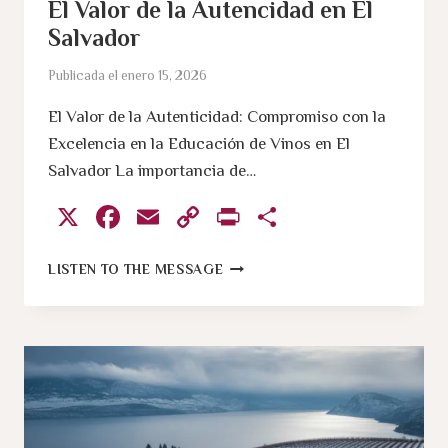
El Valor de la Autencidad en El
Salvador
Publicada el
enero 15, 2026
El Valor de la Autenticidad: Compromiso con la
Excelencia en la Educación de Vinos en El
Salvador La importancia de…
X
Facebook
Email
Copy
Print
Compartir
Link
EL
LISTEN TO THE MESSAGE
VALOR
DE
LA
AUTENCIDAD
EN
EL
SALVADOR