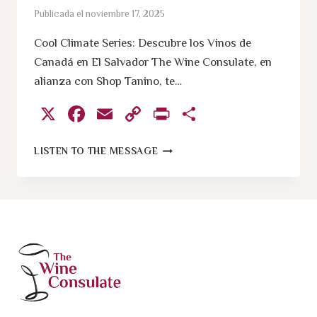
Publicada el
noviembre 17, 2025
Cool Climate Series: Descubre los Vinos de
Canadá en El Salvador The Wine Consulate, en
alianza con Shop Tanino, te…
X
Facebook
Email
Copy
Print
Compartir
Link
COOL
LISTEN TO THE MESSAGE
CLIMATE
SERIES:
CANADA
2.0