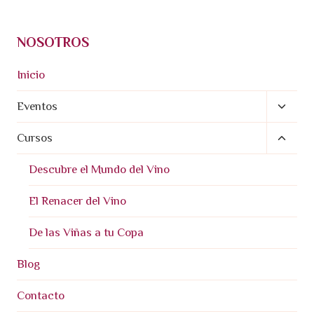
NOSOTROS
Inicio
Altern
Eventos
Menú
Altern
Cursos
Hijo
Menú
Descubre el Mundo del Vino
Hijo
El Renacer del Vino
De las Viñas a tu Copa
Blog
Contacto