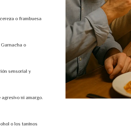
, cereza o frambuesa
, Garnacha o
ón sensorial y
te agresivo ni amargo.
cohol o los taninos