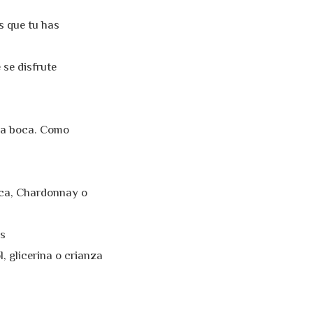
s que tu has
 se disfrute
 la boca. Como
ica, Chardonnay o
as
, glicerina o crianza