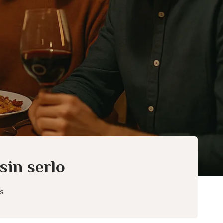
sin serlo
es