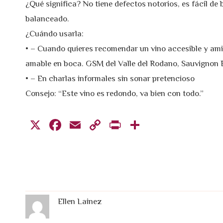
¿Qué significa? No tiene defectos notorios, es fácil de 
balanceado.
¿Cuándo usarla:
• – Cuando quieres recomendar un vino accesible y ami
amable en boca. GSM del Valle del Rodano, Sauvignon B
• – En charlas informales sin sonar pretencioso
Consejo: “Este vino es redondo, va bien con todo.”
X
Fa
E
C
Pr
C
ce
m
o
in
o
bo
ail
p
t
m
ok
y
pa
Li
rti
n
r
Ellen Lainez
k