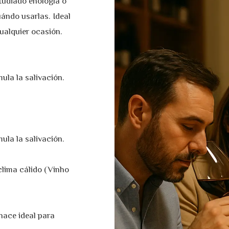
tudiado enología o
ándo usarlas. Ideal
ualquier ocasión.
mula la salivación.
mula la salivación.
clima cálido (Vinho
 hace ideal para